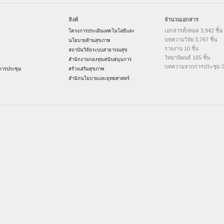
ลิงค์
จำนวนเอกสาร
เอกสารทั้งหมด 3,942 ชิ้น
โครงการประเมินเทคโนโลยีและ
บทความวิจัย 3,767 ชิ้น
นโยบายด้านสุขภาพ
รายงาน 10 ชิ้น
สถาบันวิจัยระบบสาธารณสุข
วิทยานิพนธ์ 165 ชิ้น
สำนักงานกองทุนสนับสนุนการ
บทความจากการประชุม 0 
ารประชุม
สร้างเสริมสุขภาพ
สำนักนโยบายและยุทธศาสตร์