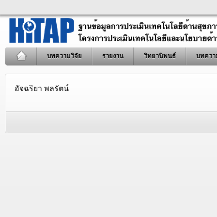
บทความวิจัย
รายงาน
วิทยานิพนธ์
บทควา
อัจฉริยา พลรัตน์