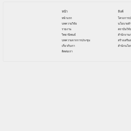
หน้า
ลิงค์
หน้าแรก
โครงการป
บทความวิจัย
นโยบายด้
รายงาน
สถาบันวิจ
วิทยานิพนธ์
สำนักงาน
บทความจากการประชุม
สร้างเสริม
เกี่ยวกับเรา
สำนักนโย
ติดต่อเรา