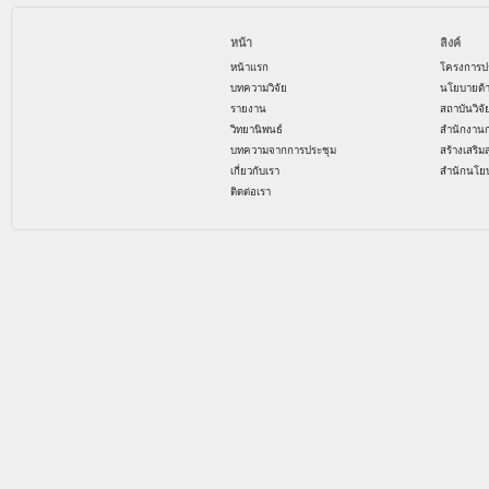
หน้า
ลิงค์
หน้าแรก
โครงการป
บทความวิจัย
นโยบายด้
รายงาน
สถาบันวิจ
วิทยานิพนธ์
สำนักงาน
บทความจากการประชุม
สร้างเสริม
เกี่ยวกับเรา
สำนักนโย
ติดต่อเรา