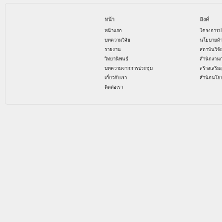
หน้า
ลิงค์
หน้าแรก
โครงการป
บทความวิจัย
นโยบายด้
รายงาน
สถาบันวิจ
วิทยานิพนธ์
สำนักงาน
บทความจากการประชุม
สร้างเสริม
เกี่ยวกับเรา
สำนักนโย
ติดต่อเรา