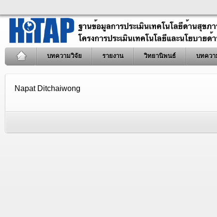
บทความวิจัย
รายงาน
วิทยานิพนธ์
บทควา
Napat Ditchaiwong