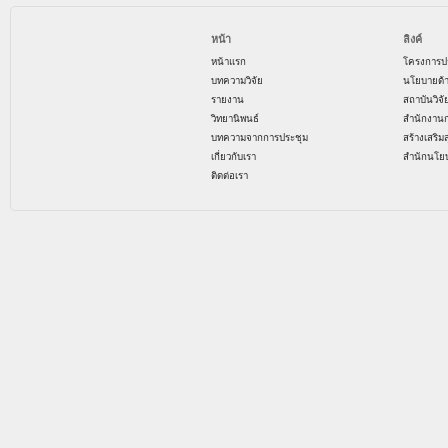
หน้า
ลิงค์
หน้าแรก
โครงการป
บทความวิจัย
นโยบายด้
รายงาน
สถาบันวิจ
วิทยานิพนธ์
สำนักงาน
บทความจากการประชุม
สร้างเสริม
เกี่ยวกับเรา
สำนักนโย
ติดต่อเรา