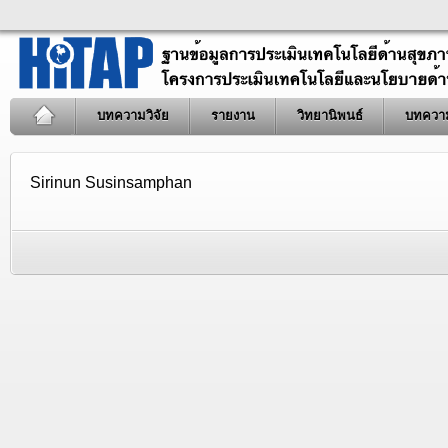
บทความวิจัย
รายงาน
วิทยานิพนธ์
บทควา
Sirinun Susinsamphan