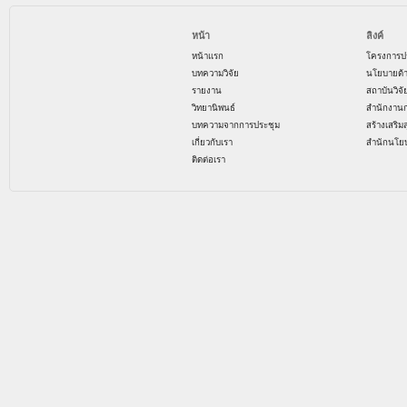
หน้า
ลิงค์
หน้าแรก
โครงการป
บทความวิจัย
นโยบายด้
รายงาน
สถาบันวิจ
วิทยานิพนธ์
สำนักงาน
บทความจากการประชุม
สร้างเสริม
เกี่ยวกับเรา
สำนักนโย
ติดต่อเรา