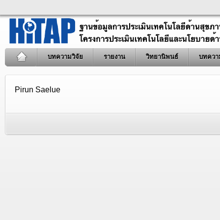
บทความวิจัย
รายงาน
วิทยานิพนธ์
บทควา
Pirun Saelue