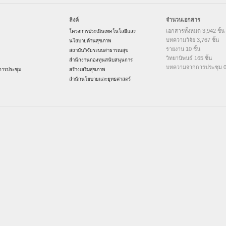
ลิงค์
จำนวนเอกสาร
เอกสารทั้งหมด 3,942 ชิ้น
โครงการประเมินเทคโนโลยีและ
บทความวิจัย 3,767 ชิ้น
นโยบายด้านสุขภาพ
รายงาน 10 ชิ้น
สถาบันวิจัยระบบสาธารณสุข
วิทยานิพนธ์ 165 ชิ้น
สำนักงานกองทุนสนับสนุนการ
บทความจากการประชุม 0 
ารประชุม
สร้างเสริมสุขภาพ
สำนักนโยบายและยุทธศาสตร์