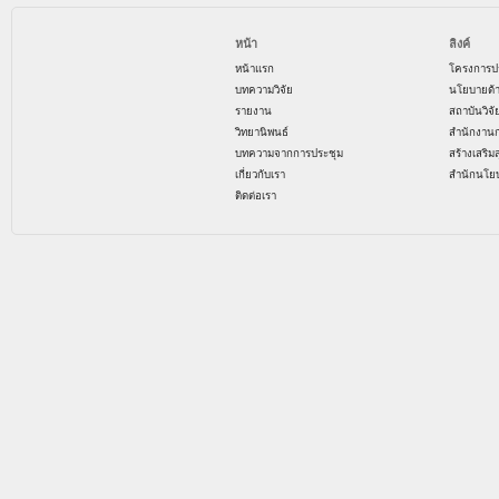
หน้า
ลิงค์
หน้าแรก
โครงการป
บทความวิจัย
นโยบายด้
รายงาน
สถาบันวิจ
วิทยานิพนธ์
สำนักงาน
บทความจากการประชุม
สร้างเสริม
เกี่ยวกับเรา
สำนักนโย
ติดต่อเรา