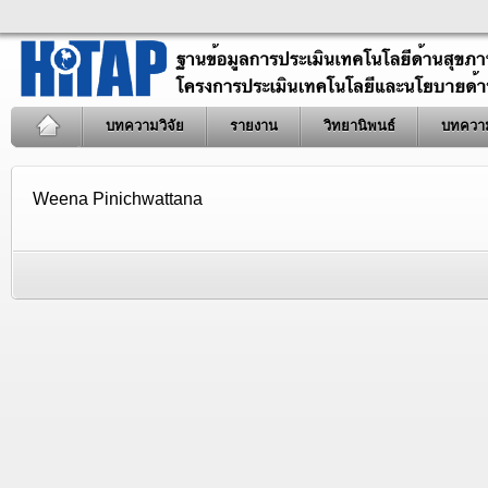
บทความวิจัย
รายงาน
วิทยานิพนธ์
บทควา
Weena Pinichwattana