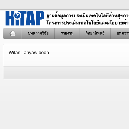
บทความวิจัย
รายงาน
วิทยานิพนธ์
บทควา
Witan Tanyawiboon