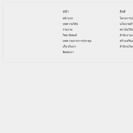
หน้า
ลิงค์
หน้าแรก
โครงการป
บทความวิจัย
นโยบายด้
รายงาน
สถาบันวิจ
วิทยานิพนธ์
สำนักงาน
บทความจากการประชุม
สร้างเสริม
เกี่ยวกับเรา
สำนักนโย
ติดต่อเรา