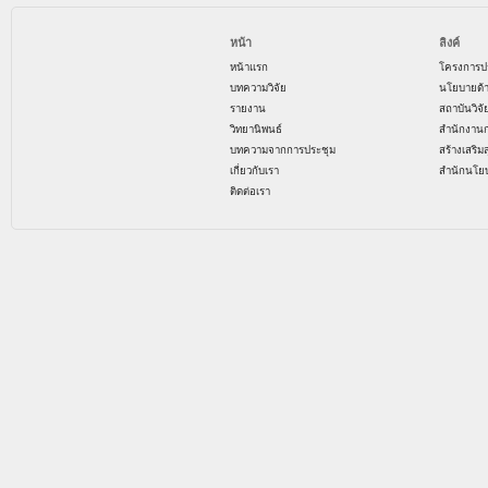
หน้า
ลิงค์
หน้าแรก
โครงการป
บทความวิจัย
นโยบายด้
รายงาน
สถาบันวิจ
วิทยานิพนธ์
สำนักงาน
บทความจากการประชุม
สร้างเสริม
เกี่ยวกับเรา
สำนักนโย
ติดต่อเรา