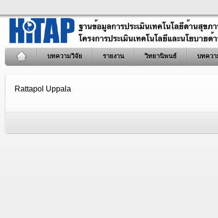
บทความวิจัย
รายงาน
วิทยานิพนธ์
บทควา
Rattapol Uppala