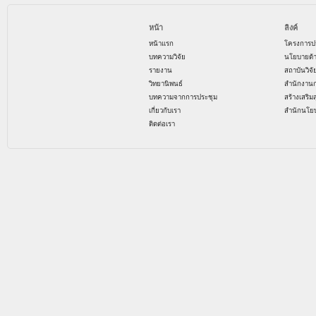
หน้า
ลิงค์
หน้าแรก
โครงการป
บทความวิจัย
นโยบายด้
รายงาน
สถาบันวิจ
วิทยานิพนธ์
สำนักงาน
บทความจากการประชุม
สร้างเสริม
เกี่ยวกับเรา
สำนักนโย
ติดต่อเรา