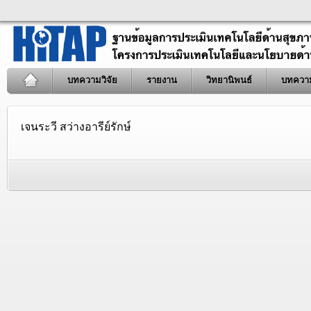
บทความวิจัย
รายงาน
วิทยานิพนธ์
บทควา
เจนระวี สว่างอารีย์รักษ์