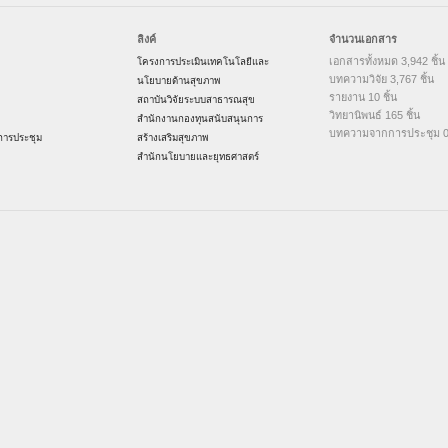
ลิงค์
จำนวนเอกสาร
เอกสารทั้งหมด 3,942 ชิ้น
โครงการประเมินเทคโนโลยีและ
บทความวิจัย 3,767 ชิ้น
นโยบายด้านสุขภาพ
รายงาน 10 ชิ้น
สถาบันวิจัยระบบสาธารณสุข
วิทยานิพนธ์ 165 ชิ้น
สำนักงานกองทุนสนับสนุนการ
บทความจากการประชุม 0 
ารประชุม
สร้างเสริมสุขภาพ
สำนักนโยบายและยุทธศาสตร์