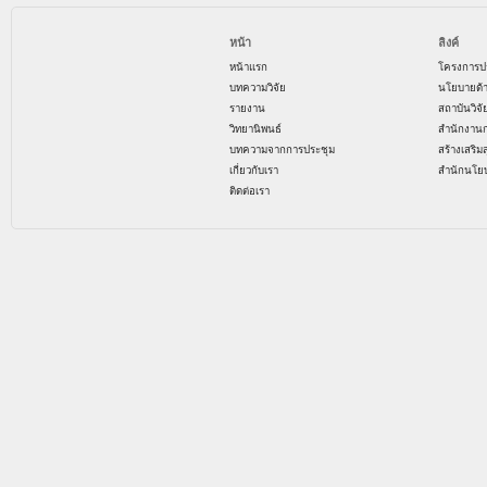
หน้า
ลิงค์
หน้าแรก
โครงการป
บทความวิจัย
นโยบายด้
รายงาน
สถาบันวิจ
วิทยานิพนธ์
สำนักงาน
บทความจากการประชุม
สร้างเสริม
เกี่ยวกับเรา
สำนักนโย
ติดต่อเรา