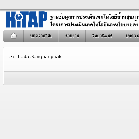
บทความวิจัย
รายงาน
วิทยานิพนธ์
บทควา
Suchada Sanguanphak