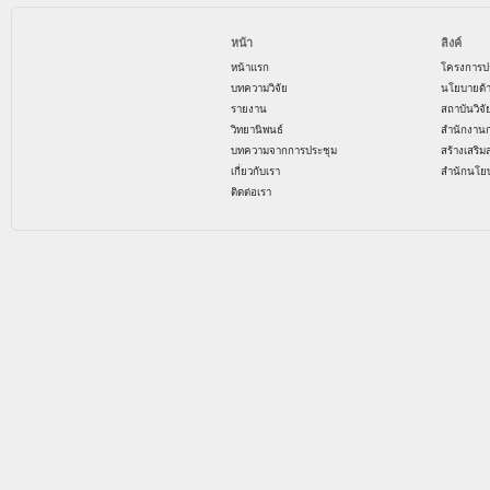
หน้า
ลิงค์
หน้าแรก
โครงการป
บทความวิจัย
นโยบายด้
รายงาน
สถาบันวิจ
วิทยานิพนธ์
สำนักงาน
บทความจากการประชุม
สร้างเสริม
เกี่ยวกับเรา
สำนักนโย
ติดต่อเรา