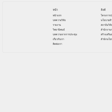
หน้า
ลิงค์
หน้าแรก
โครงการป
บทความวิจัย
นโยบายด้
รายงาน
สถาบันวิจ
วิทยานิพนธ์
สำนักงาน
บทความจากการประชุม
สร้างเสริม
เกี่ยวกับเรา
สำนักนโย
ติดต่อเรา