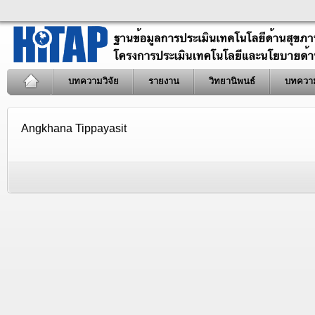
บทความวิจัย
รายงาน
วิทยานิพนธ์
บทควา
Angkhana Tippayasit