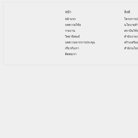
หน้า
ลิงค์
หน้าแรก
โครงการป
บทความวิจัย
นโยบายด้
รายงาน
สถาบันวิจ
วิทยานิพนธ์
สำนักงาน
บทความจากการประชุม
สร้างเสริม
เกี่ยวกับเรา
สำนักนโย
ติดต่อเรา