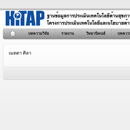
บทความวิจัย
รายงาน
วิทยานิพนธ์
บทควา
เมตตา ศิลา