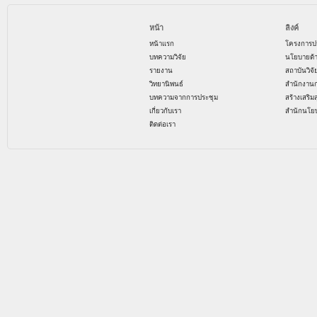
หน้า
ลิงค์
หน้าแรก
โครงการป
บทความวิจัย
นโยบายด้
รายงาน
สถาบันวิจ
วิทยานิพนธ์
สำนักงาน
บทความจากการประชุม
สร้างเสริม
เกี่ยวกับเรา
สำนักนโย
ติดต่อเรา