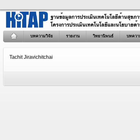
บทความวิจัย
รายงาน
วิทยานิพนธ์
บทควา
Tachit Jiravichitchai