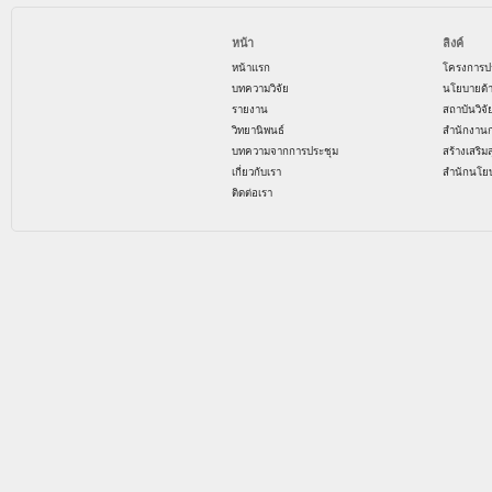
หน้า
ลิงค์
หน้าแรก
โครงการป
บทความวิจัย
นโยบายด้
รายงาน
สถาบันวิจ
วิทยานิพนธ์
สำนักงาน
บทความจากการประชุม
สร้างเสริม
เกี่ยวกับเรา
สำนักนโย
ติดต่อเรา