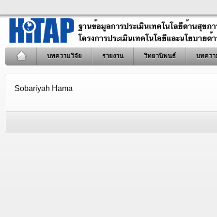
บทความวิจัย
รายงาน
วิทยานิพนธ์
บทควา
Sobariyah Hama