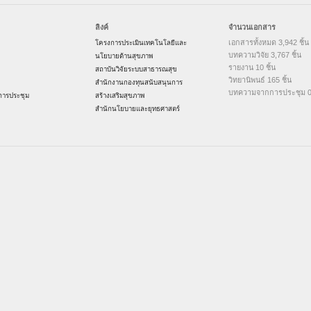
ลิงค์
จำนวนเอกสาร
เอกสารทั้งหมด 3,942 ชิ้น
โครงการประเมินเทคโนโลยีและ
บทความวิจัย 3,767 ชิ้น
นโยบายด้านสุขภาพ
รายงาน 10 ชิ้น
สถาบันวิจัยระบบสาธารณสุข
วิทยานิพนธ์ 165 ชิ้น
สำนักงานกองทุนสนับสนุนการ
บทความจากการประชุม 0 
ารประชุม
สร้างเสริมสุขภาพ
สำนักนโยบายและยุทธศาสตร์