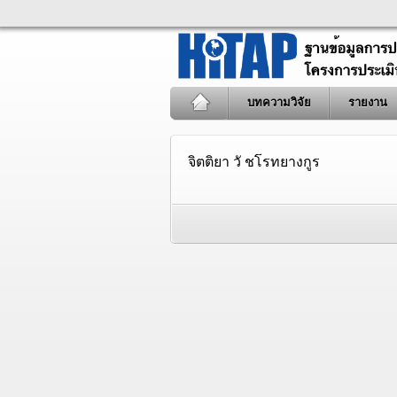
บทความวิจัย
รายงาน
จิตติยา วั ชโรทยางกูร