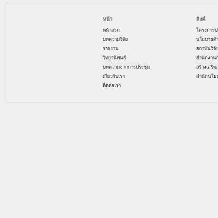
หน้า
ลิงค์
หน้าแรก
โครงการป
บทความวิจัย
นโยบายด้
รายงาน
สถาบันวิจ
วิทยานิพนธ์
สำนักงาน
บทความจากการประชุม
สร้างเสริม
เกี่ยวกับเรา
สำนักนโย
ติดต่อเรา