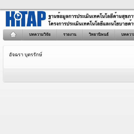
บทความวิจัย
รายงาน
วิทยานิพนธ์
บทควา
อัจฉรา บุตรรักษ์