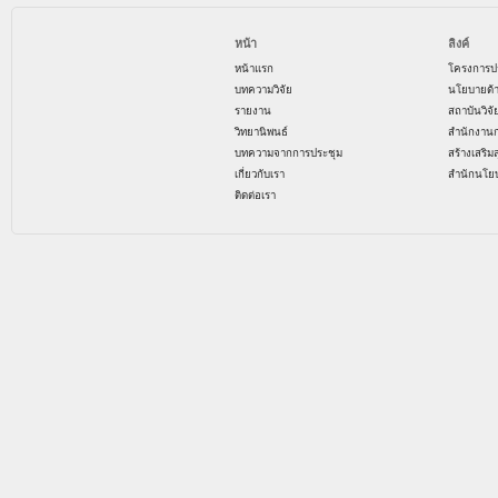
หน้า
ลิงค์
หน้าแรก
โครงการป
บทความวิจัย
นโยบายด้
รายงาน
สถาบันวิจ
วิทยานิพนธ์
สำนักงาน
บทความจากการประชุม
สร้างเสริม
เกี่ยวกับเรา
สำนักนโย
ติดต่อเรา