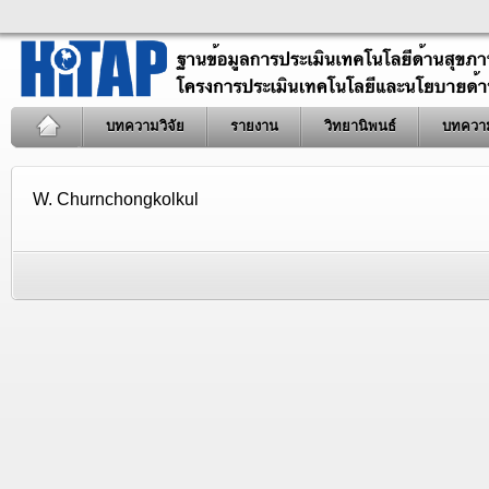
บทความวิจัย
รายงาน
วิทยานิพนธ์
บทควา
W. Churnchongkolkul