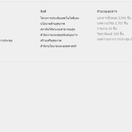
ลิงค์
จำนวนเอกสาร
เอกสารทั้งหมด 3,942 ชิ้น
โครงการประเมินเทคโนโลยีและ
บทความวิจัย 3,767 ชิ้น
นโยบายด้านสุขภาพ
รายงาน 10 ชิ้น
สถาบันวิจัยระบบสาธารณสุข
วิทยานิพนธ์ 165 ชิ้น
สำนักงานกองทุนสนับสนุนการ
บทความจากการประชุม 0 
ารประชุม
สร้างเสริมสุขภาพ
สำนักนโยบายและยุทธศาสตร์