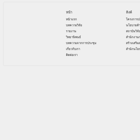
หน้า
ลิงค์
หน้าแรก
โครงการป
บทความวิจัย
นโยบายด้
รายงาน
สถาบันวิจ
วิทยานิพนธ์
สำนักงาน
บทความจากการประชุม
สร้างเสริม
เกี่ยวกับเรา
สำนักนโย
ติดต่อเรา