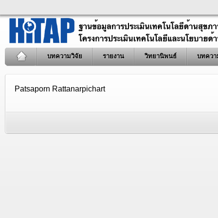
บทความวิจัย
รายงาน
วิทยานิพนธ์
บทควา
Patsaporn Rattanarpichart