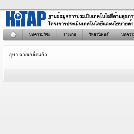
บทความวิจัย
รายงาน
วิทยานิพนธ์
บทควา
อุษา ฉายเกล็ดแก้ว