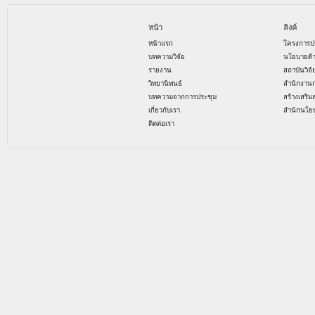
หน้า
ลิงค์
หน้าแรก
โครงการป
บทความวิจัย
นโยบายด้
รายงาน
สถาบันวิจ
วิทยานิพนธ์
สำนักงาน
บทความจากการประชุม
สร้างเสริม
เกี่ยวกับเรา
สำนักนโย
ติดต่อเรา