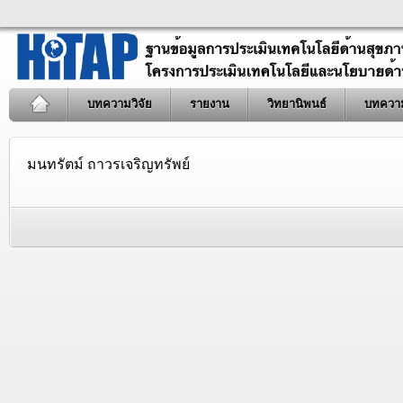
บทความวิจัย
รายงาน
วิทยานิพนธ์
บทควา
มนทรัตม์ ถาวรเจริญทรัพย์