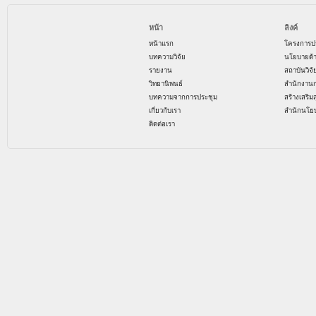
หน้า
ลิงค์
หน้าแรก
โครงการป
บทความวิจัย
นโยบายด้
รายงาน
สถาบันวิจ
วิทยานิพนธ์
สำนักงาน
บทความจากการประชุม
สร้างเสริม
เกี่ยวกับเรา
สำนักนโย
ติดต่อเรา