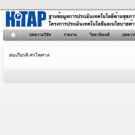
บทความวิจัย
รายงาน
วิทยานิพนธ์
บทควา
สมเกียรติ ศรไพศาล