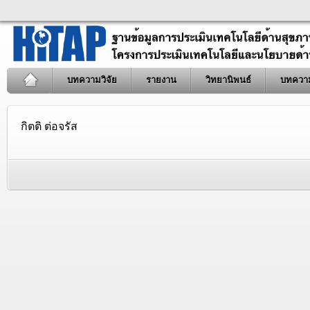
บทความวิจัย
รายงาน
วิทยานิพนธ์
บทควา
กิตติ ต่อจรัส