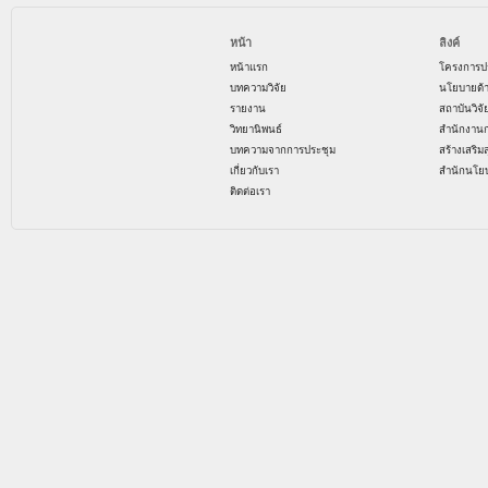
หน้า
ลิงค์
หน้าแรก
โครงการป
บทความวิจัย
นโยบายด้
รายงาน
สถาบันวิจ
วิทยานิพนธ์
สำนักงาน
บทความจากการประชุม
สร้างเสริม
เกี่ยวกับเรา
สำนักนโย
ติดต่อเรา