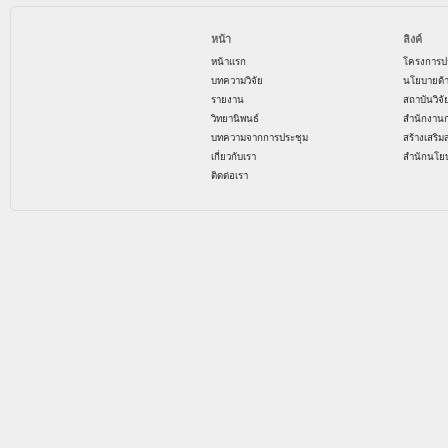
หน้า
ลิงค์
หน้าแรก
โครงการป
บทความวิจัย
นโยบายด้
รายงาน
สถาบันวิจ
วิทยานิพนธ์
สำนักงาน
บทความจากการประชุม
สร้างเสริม
เกี่ยวกับเรา
สำนักนโย
ติดต่อเรา