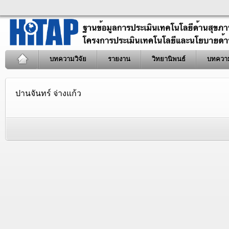
บทความวิจัย
รายงาน
วิทยานิพนธ์
บทควา
ปานจันทร์ จ่างแก้ว