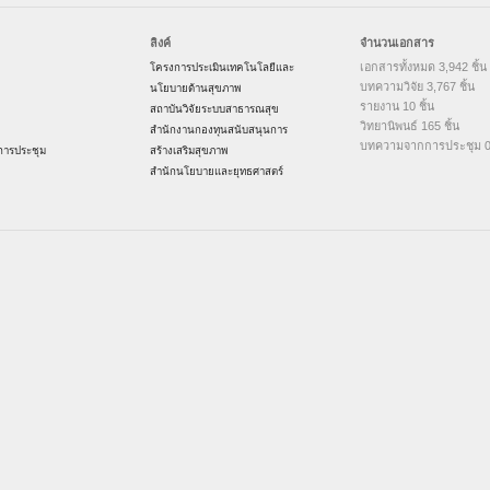
ลิงค์
จำนวนเอกสาร
เอกสารทั้งหมด 3,942 ชิ้น
โครงการประเมินเทคโนโลยีและ
บทความวิจัย 3,767 ชิ้น
นโยบายด้านสุขภาพ
รายงาน 10 ชิ้น
สถาบันวิจัยระบบสาธารณสุข
วิทยานิพนธ์ 165 ชิ้น
สำนักงานกองทุนสนับสนุนการ
บทความจากการประชุม 0 
ารประชุม
สร้างเสริมสุขภาพ
สำนักนโยบายและยุทธศาสตร์