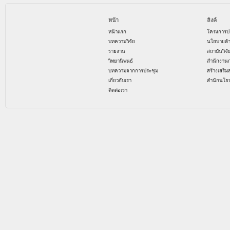
หน้า
ลิงค์
หน้าแรก
โครงการป
บทความวิจัย
นโยบายด้
รายงาน
สถาบันวิจ
วิทยานิพนธ์
สำนักงาน
บทความจากการประชุม
สร้างเสริม
เกี่ยวกับเรา
สำนักนโย
ติดต่อเรา