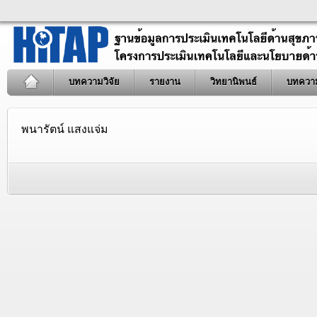
บทความวิจัย
รายงาน
วิทยานิพนธ์
บทควา
พนารัตน์ แสงแจ่ม