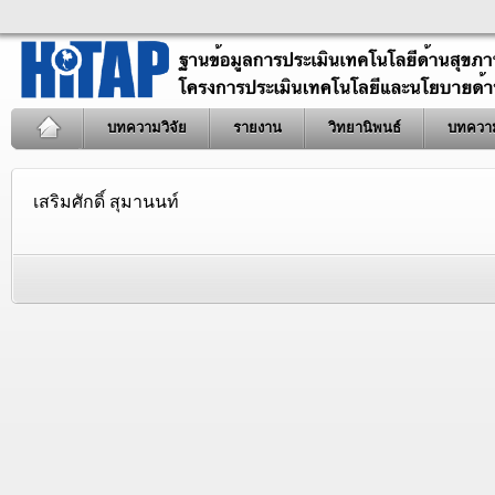
บทความวิจัย
รายงาน
วิทยานิพนธ์
บทควา
เสริมศักดิ์ สุมานนท์