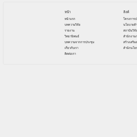
หน้า
ลิงค์
หน้าแรก
โครงการป
บทความวิจัย
นโยบายด้
รายงาน
สถาบันวิจ
วิทยานิพนธ์
สำนักงาน
บทความจากการประชุม
สร้างเสริม
เกี่ยวกับเรา
สำนักนโย
ติดต่อเรา