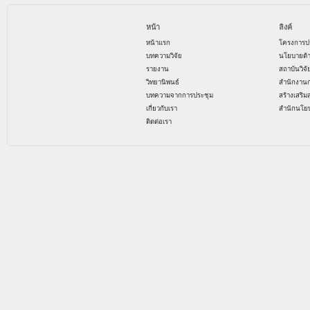
หน้า
ลิงค์
หน้าแรก
โครงการป
บทความวิจัย
นโยบายด้
รายงาน
สถาบันวิจ
วิทยานิพนธ์
สำนักงาน
บทความจากการประชุม
สร้างเสริม
เกี่ยวกับเรา
สำนักนโย
ติดต่อเรา