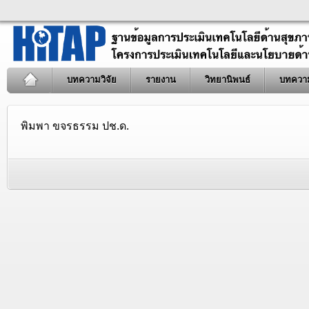
บทความวิจัย
รายงาน
วิทยานิพนธ์
บทควา
พิมพา ขจรธรรม ปช.ด.