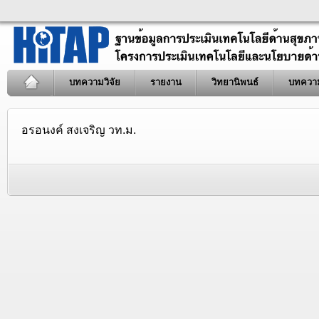
บทความวิจัย
รายงาน
วิทยานิพนธ์
บทควา
อรอนงค์ สงเจริญ วท.ม.