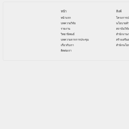
หน้า
ลิงค์
หน้าแรก
โครงการป
บทความวิจัย
นโยบายด้
รายงาน
สถาบันวิจ
วิทยานิพนธ์
สำนักงาน
บทความจากการประชุม
สร้างเสริม
เกี่ยวกับเรา
สำนักนโย
ติดต่อเรา