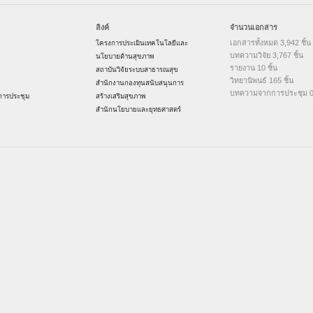
ลิงค์
จำนวนเอกสาร
เอกสารทั้งหมด 3,942 ชิ้น
โครงการประเมินเทคโนโลยีและ
บทความวิจัย 3,767 ชิ้น
นโยบายด้านสุขภาพ
รายงาน 10 ชิ้น
สถาบันวิจัยระบบสาธารณสุข
วิทยานิพนธ์ 165 ชิ้น
สำนักงานกองทุนสนับสนุนการ
บทความจากการประชุม 0 
ารประชุม
สร้างเสริมสุขภาพ
สำนักนโยบายและยุทธศาสตร์