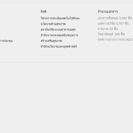
ลิงค์
จำนวนเอกสาร
เอกสารทั้งหมด 3,942 ชิ้น
โครงการประเมินเทคโนโลยีและ
บทความวิจัย 3,767 ชิ้น
นโยบายด้านสุขภาพ
รายงาน 10 ชิ้น
สถาบันวิจัยระบบสาธารณสุข
วิทยานิพนธ์ 165 ชิ้น
สำนักงานกองทุนสนับสนุนการ
บทความจากการประชุม 0 
ารประชุม
สร้างเสริมสุขภาพ
สำนักนโยบายและยุทธศาสตร์