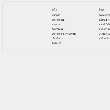
หน้า
ลิงค์
หน้าแรก
โครงการป
บทความวิจัย
นโยบายด้
รายงาน
สถาบันวิจ
วิทยานิพนธ์
สำนักงาน
บทความจากการประชุม
สร้างเสริม
เกี่ยวกับเรา
สำนักนโย
ติดต่อเรา