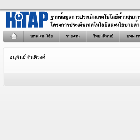
บทความวิจัย
รายงาน
วิทยานิพนธ์
บทควา
อนุพันธ์ ตันติวงศ์