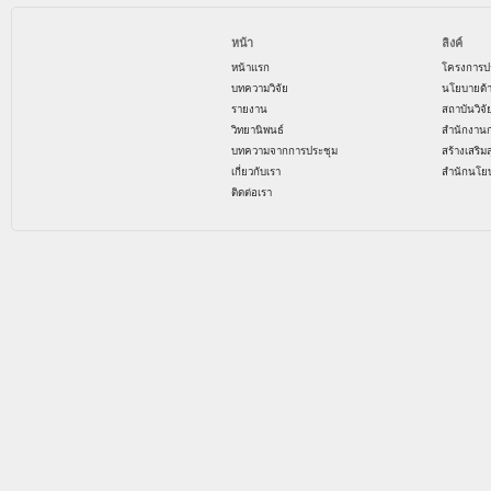
หน้า
ลิงค์
หน้าแรก
โครงการป
บทความวิจัย
นโยบายด้
รายงาน
สถาบันวิจ
วิทยานิพนธ์
สำนักงาน
บทความจากการประชุม
สร้างเสริม
เกี่ยวกับเรา
สำนักนโย
ติดต่อเรา