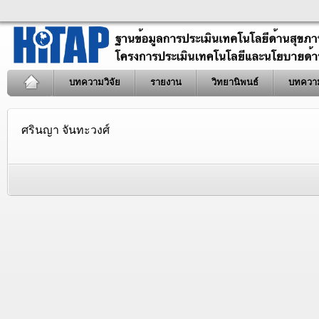
บทความวิจัย
รายงาน
วิทยานิพนธ์
บทควา
ศรินญา จันทะวงศ์