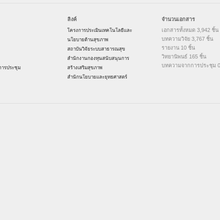
ลิงค์
จำนวนเอกสาร
เอกสารทั้งหมด 3,942 ชิ้น
โครงการประเมินเทคโนโลยีและ
บทความวิจัย 3,767 ชิ้น
นโยบายด้านสุขภาพ
รายงาน 10 ชิ้น
สถาบันวิจัยระบบสาธารณสุข
วิทยานิพนธ์ 165 ชิ้น
สำนักงานกองทุนสนับสนุนการ
บทความจากการประชุม 0 
ารประชุม
สร้างเสริมสุขภาพ
สำนักนโยบายและยุทธศาสตร์