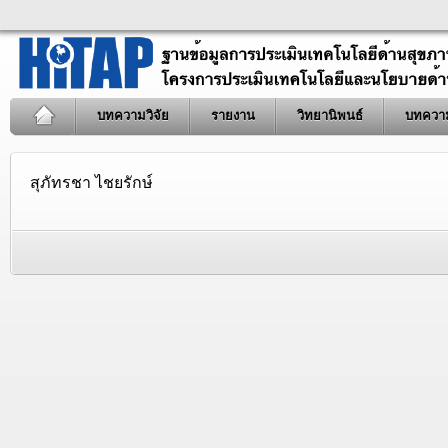
บทความวิจัย
รายงาน
วิทยานิพนธ์
บทควา
สุภัทรชา ไชยรักษ์