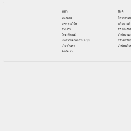
หน้า
ลิงค์
หน้าแรก
โครงการป
บทความวิจัย
นโยบายด้
รายงาน
สถาบันวิจ
วิทยานิพนธ์
สำนักงาน
บทความจากการประชุม
สร้างเสริม
เกี่ยวกับเรา
สำนักนโย
ติดต่อเรา