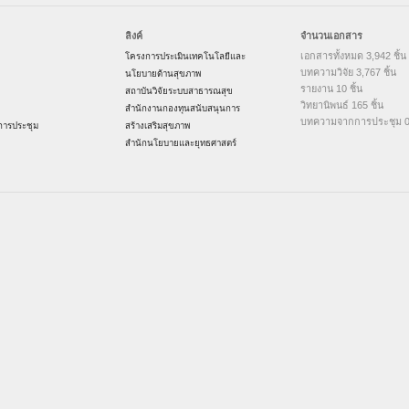
ลิงค์
จำนวนเอกสาร
เอกสารทั้งหมด 3,942 ชิ้น
โครงการประเมินเทคโนโลยีและ
บทความวิจัย 3,767 ชิ้น
นโยบายด้านสุขภาพ
รายงาน 10 ชิ้น
สถาบันวิจัยระบบสาธารณสุข
วิทยานิพนธ์ 165 ชิ้น
สำนักงานกองทุนสนับสนุนการ
บทความจากการประชุม 0 
ารประชุม
สร้างเสริมสุขภาพ
สำนักนโยบายและยุทธศาสตร์