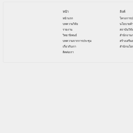
หน้า
ลิงค์
หน้าแรก
โครงการป
บทความวิจัย
นโยบายด้
รายงาน
สถาบันวิจ
วิทยานิพนธ์
สำนักงาน
บทความจากการประชุม
สร้างเสริม
เกี่ยวกับเรา
สำนักนโย
ติดต่อเรา