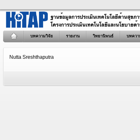
บทความวิจัย
รายงาน
วิทยานิพนธ์
บทควา
Nutta Sreshthaputra