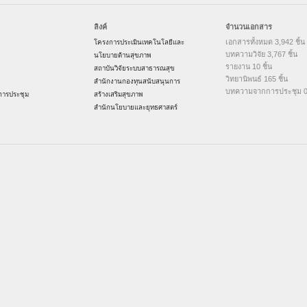
ลิงค์
จำนวนเอกสาร
เอกสารทั้งหมด 3,942 ชิ้น
โครงการประเมินเทคโนโลยีและ
บทความวิจัย 3,767 ชิ้น
นโยบายด้านสุขภาพ
รายงาน 10 ชิ้น
สถาบันวิจัยระบบสาธารณสุข
วิทยานิพนธ์ 165 ชิ้น
สำนักงานกองทุนสนับสนุนการ
บทความจากการประชุม 0 
ารประชุม
สร้างเสริมสุขภาพ
สำนักนโยบายและยุทธศาสตร์