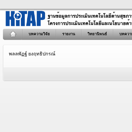
บทความวิจัย
รายงาน
วิทยานิพนธ์
บทควา
พลลพัฏฐ์ ยงฤทธิปกรณ์