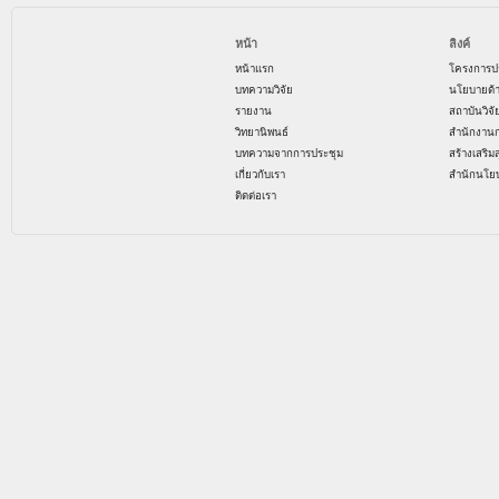
หน้า
ลิงค์
หน้าแรก
โครงการป
บทความวิจัย
นโยบายด้
รายงาน
สถาบันวิจ
วิทยานิพนธ์
สำนักงาน
บทความจากการประชุม
สร้างเสริม
เกี่ยวกับเรา
สำนักนโย
ติดต่อเรา