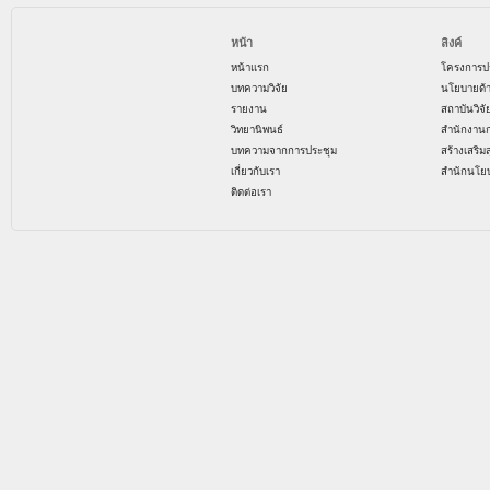
หน้า
ลิงค์
หน้าแรก
โครงการป
บทความวิจัย
นโยบายด้
รายงาน
สถาบันวิจ
วิทยานิพนธ์
สำนักงาน
บทความจากการประชุม
สร้างเสริม
เกี่ยวกับเรา
สำนักนโย
ติดต่อเรา