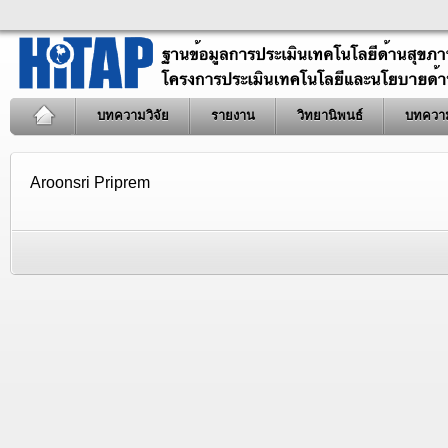
บทความวิจัย
รายงาน
วิทยานิพนธ์
บทควา
Aroonsri Priprem