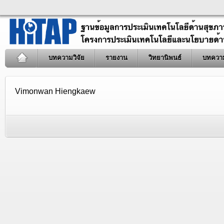
บทความวิจัย
รายงาน
วิทยานิพนธ์
บทควา
Vimonwan Hiengkaew