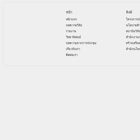
หน้า
ลิงค์
หน้าแรก
โครงการป
บทความวิจัย
นโยบายด้
รายงาน
สถาบันวิจ
วิทยานิพนธ์
สำนักงาน
บทความจากการประชุม
สร้างเสริม
เกี่ยวกับเรา
สำนักนโย
ติดต่อเรา