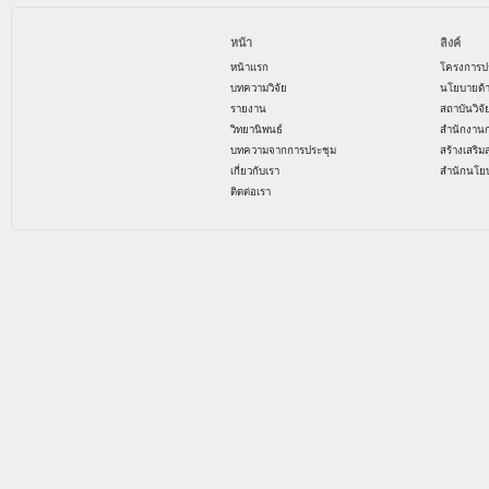
หน้า
ลิงค์
หน้าแรก
โครงการป
บทความวิจัย
นโยบายด้
รายงาน
สถาบันวิจ
วิทยานิพนธ์
สำนักงาน
บทความจากการประชุม
สร้างเสริม
เกี่ยวกับเรา
สำนักนโย
ติดต่อเรา