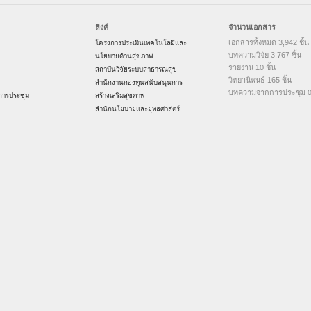
ลิงค์
จำนวนเอกสาร
เอกสารทั้งหมด 3,942 ชิ้น
โครงการประเมินเทคโนโลยีและ
บทความวิจัย 3,767 ชิ้น
นโยบายด้านสุขภาพ
รายงาน 10 ชิ้น
สถาบันวิจัยระบบสาธารณสุข
วิทยานิพนธ์ 165 ชิ้น
สำนักงานกองทุนสนับสนุนการ
บทความจากการประชุม 0 
ารประชุม
สร้างเสริมสุขภาพ
สำนักนโยบายและยุทธศาสตร์