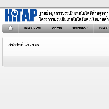
บทความวิจัย
รายงาน
วิทยานิพนธ์
บทควา
เพชรรัตน์ แก้วดวงดี