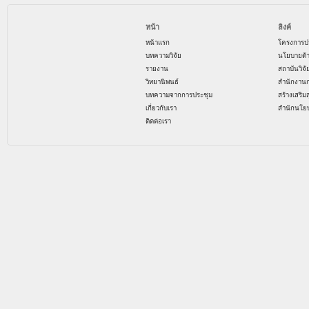
หน้า
ลิงค์
หน้าแรก
โครงการป
บทความวิจัย
นโยบายด้
รายงาน
สถาบันวิจ
วิทยานิพนธ์
สำนักงาน
บทความจากการประชุม
สร้างเสริม
เกี่ยวกับเรา
สำนักนโย
ติดต่อเรา