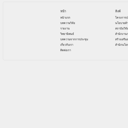
หน้า
ลิงค์
หน้าแรก
โครงการป
บทความวิจัย
นโยบายด้
รายงาน
สถาบันวิจ
วิทยานิพนธ์
สำนักงาน
บทความจากการประชุม
สร้างเสริม
เกี่ยวกับเรา
สำนักนโย
ติดต่อเรา