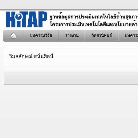
บทความวิจัย
รายงาน
วิทยานิพนธ์
บทควา
วิมลลักษณ์ สนั่นศิลป์