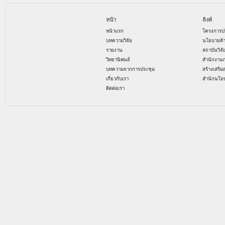
หน้า
ลิงค์
หน้าแรก
โครงการป
บทความวิจัย
นโยบายด้
รายงาน
สถาบันวิจ
วิทยานิพนธ์
สำนักงาน
บทความจากการประชุม
สร้างเสริม
เกี่ยวกับเรา
สำนักนโย
ติดต่อเรา